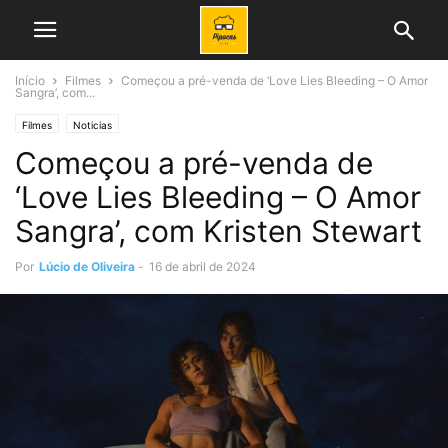
Início
Filmes
Começou a pré-venda de ‘Love Lies Bleeding – O Amor
Sangra’, com...
Filmes
Noticias
Começou a pré-venda de
‘Love Lies Bleeding – O Amor
Sangra’, com Kristen Stewart
Por
Lúcio de Oliveira
-
16 de abril de 2024