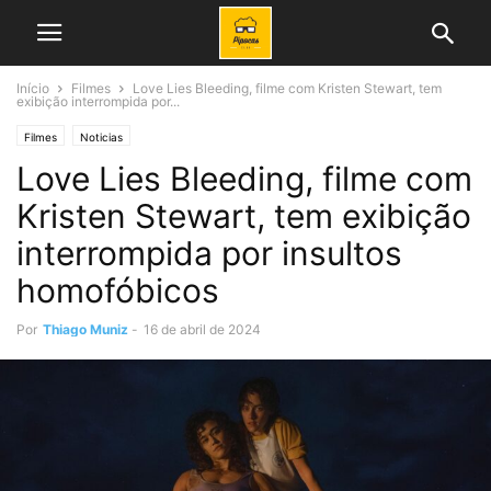
Início
Filmes
Love Lies Bleeding, filme com Kristen Stewart, tem
exibição interrompida por...
Filmes
Noticias
Love Lies Bleeding, filme com
Kristen Stewart, tem exibição
interrompida por insultos
homofóbicos
Por
Thiago Muniz
-
16 de abril de 2024