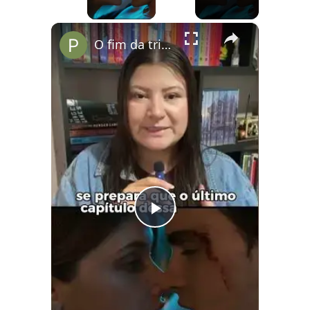
×
O fim da trilogia Culpados no Prime Vídeo
Play
Video