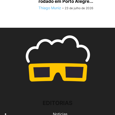
rodado em Porto Alegre...
Thiago Muniz
-
23 de julho de 2026
EDITORIAS
Noticias