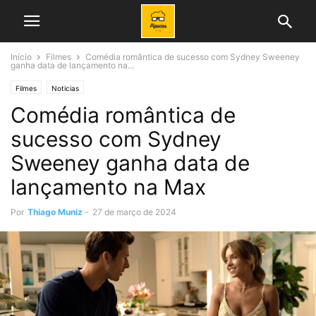
Início
Filmes
Comédia romântica de sucesso com Sydney Sweeney
ganha data de lançamento na...
Filmes
Noticias
Comédia romântica de
sucesso com Sydney
Sweeney ganha data de
lançamento na Max
Por
Thiago Muniz
-
27 de março de 2024