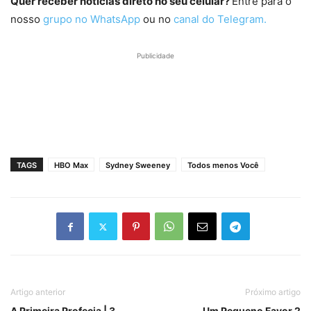
Quer receber notícias direto no seu celular?
Entre para o
nosso
grupo no WhatsApp
ou no
canal do Telegram.
Publicidade
TAGS
HBO Max
Sydney Sweeney
Todos menos Você
Artigo anterior
Próximo artigo
A Primeira Profecia | 3
Um Pequeno Favor 2