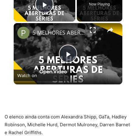
Now Playing
Play Video
×
5 MELHORES ABERTURAS DE SÉRIES | Pipocas Tv #13
Play
Watch on
Video
5 MELHORES ABERTURAS DE SÉRIES | Pipocas Tv
#13
O elenco ainda conta com Alexandra Shipp, GaTa, Hadley
Robinson, Michelle Hurd, Dermot Mulroney, Darren Barnet
e Rachel Griffiths.