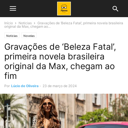
Início
Noticias
Gravações de ‘Beleza Fatal’, primeira novela brasileira
original da Max, chegam ao...
Noticias
Novelas
Gravações de ‘Beleza Fatal’,
primeira novela brasileira
original da Max, chegam ao
fim
Por
Lúcio de Oliveira
-
23 de março de 2024