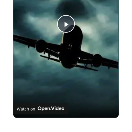
Play
Video
Watch on
As almas perdidas do Voo 401