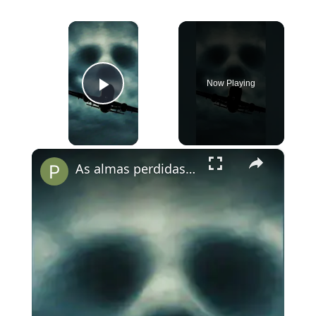
×
Now Playing
Play Video
×
As almas perdidas do Voo 401