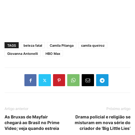
TAGS
beleza fatal
Camila Pitanga
camila queiroz
Giovanna Antonelli
HBO Max
Artigo anterior
Próximo artigo
As Bruxas de Mayfair
Drama policial e religião se
chegará ao Brasil no Prime
misturam em nova série do
Video; veja quando estreia
criador de ‘Big Little Lies’