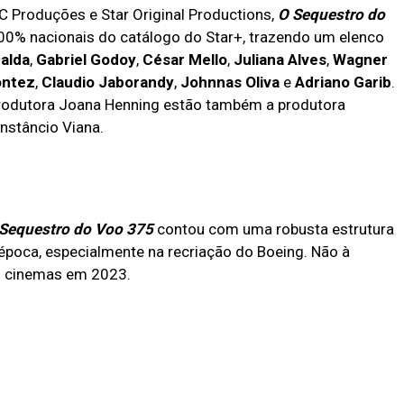
C Produções e Star Original Productions,
O Sequestro do
00% nacionais do catálogo do Star+, trazendo um elenco
alda
,
Gabriel Godoy
,
César Mello
,
Juliana Alves
,
Wagner
ontez
,
Claudio Jaborandy
,
Johnnas Oliva
e
Adriano Garib
.
 produtora Joana Henning estão também a produtora
nstâncio Viana.
Sequestro do Voo 375
contou com uma robusta estrutura
 época, especialmente na recriação do Boeing. Não à
nos cinemas em 2023.