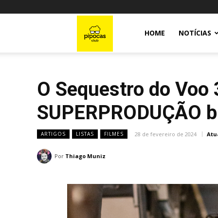
Pipocas
HOME
NOTÍCIAS
Club
O Sequestro do Voo 3
SUPERPRODUÇÃO bras
28 de fevereiro de 2024
Atu
ARTIGOS
LISTAS
FILMES
Por
Thiago Muniz