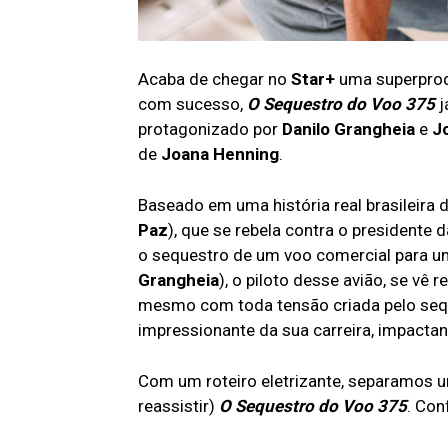
Acaba de chegar no
Star+
uma superprodu
com sucesso,
O Sequestro do Voo 375
j
protagonizado por
Danilo Grangheia
e
J
de
Joana Henning
.
Baseado em uma história real brasileira
Paz
), que se rebela contra o presidente 
o sequestro de um voo comercial para um 
Grangheia
), o piloto desse avião, se vê
mesmo com toda tensão criada pelo sequ
impressionante da sua carreira, impacta
Com um roteiro eletrizante, separamos um
reassistir)
O
Sequestro do Voo 375
. Conf