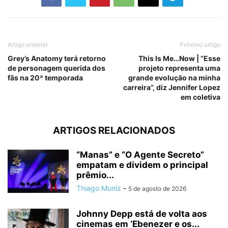
Artigo anterior
Próximo artigo
Grey’s Anatomy terá retorno
This Is Me…Now | “Esse
de personagem querida dos
projeto representa uma
fãs na 20ª temporada
grande evolução na minha
carreira”, diz Jennifer Lopez
em coletiva
ARTIGOS RELACIONADOS
“Manas” e “O Agente Secreto”
empatam e dividem o principal
prêmio...
Thiago Muniz
-
5 de agosto de 2026
Johnny Depp está de volta aos
cinemas em ‘Ebenezer e os...