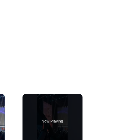
×
Now Playing
ay Video