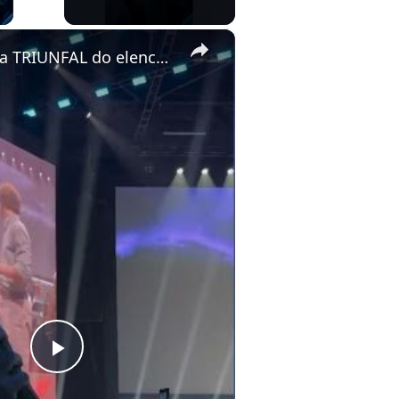
×
A entrada TRIUNFAL do elenco de PERCY JACKSON no Palco Thunder da #ccxp25.
Play