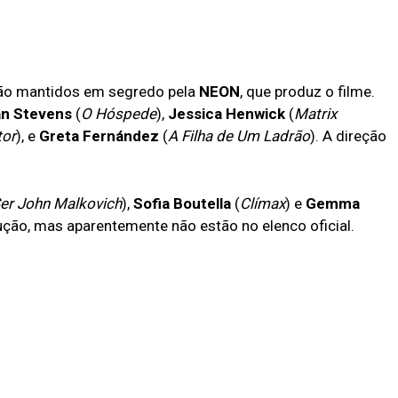
ão mantidos em segredo pela
NEON
, que produz o filme.
n Stevens
(
O Hóspede
),
Jessica Henwick
(
Matrix
tor
), e
Greta Fernández
(
A Filha de Um Ladrão
). A direção
er John Malkovich
),
Sofia Boutella
(
Clímax
) e
Gemma
ução, mas aparentemente não estão no elenco oficial.