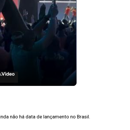
Video
FAL do elenco de PERCY JACKSON
r da #ccxp25.
inda não há data de lançamento no Brasil.