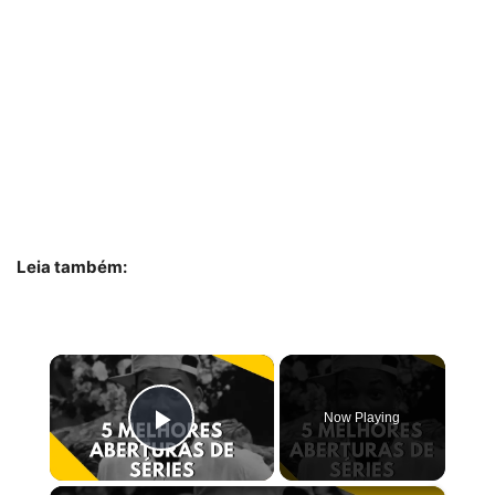
Leia também:
×
Now Playing
Play Video
×