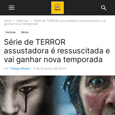
Início
Noticias
Série de TERROR assustadora é ressuscitada e vai
ganhar nova temporada
Noticias
Séries
Série de TERROR
assustadora é ressuscitada e
vai ganhar nova temporada
Por
Thiago Muniz
-
6 de fevereiro de 2024