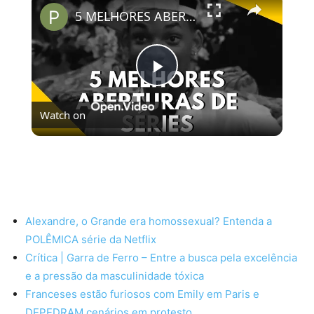
5 MELHORES ABERTURAS DE SÉRIES | Pipocas Tv #13
Play
Watch on
Video
5 MELHORES ABERTURAS DE SÉRIES | Pipocas Tv
#13
Alexandre, o Grande era homossexual? Entenda a
POLÊMICA série da Netflix
Crítica | Garra de Ferro – Entre a busca pela excelência
e a pressão da masculinidade tóxica
Franceses estão furiosos com Emily em Paris e
DEPEDRAM cenários em protesto