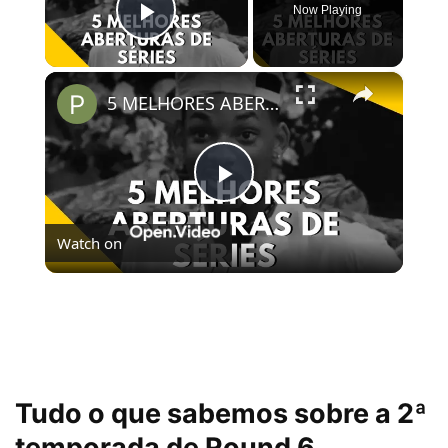
Now Playing
Play Video
×
5 MELHORES ABERTURAS DE SÉRIES | Pipocas Tv #13
Play
Watch on
Video
5 MELHORES ABERTURAS DE SÉRIES | Pipocas Tv
#13
Tudo o que sabemos sobre a 2ª
temporada de Round 6