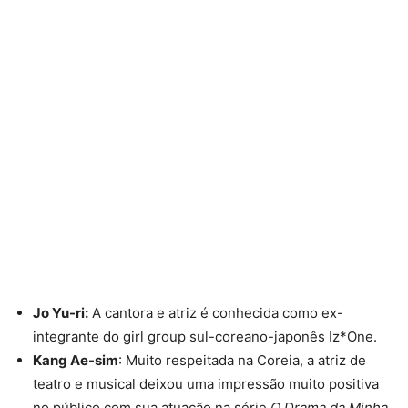
Jo Yu-ri:
A cantora e atriz é conhecida como ex-
integrante do girl group sul-coreano-japonês Iz*One.
Kang Ae-sim
: Muito respeitada na Coreia, a atriz de
teatro e musical deixou uma impressão muito positiva
no público com sua atuação na série
O Drama da Minha