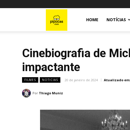
Pipocas
HOME
NOTÍCIAS
Club
Cinebiografia de Mic
impactante
20 de janeiro de 2024
Atualizado em
FILMES
NOTICIAS
Por
Thiago Muniz