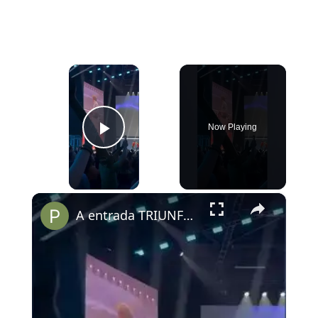
×
Now Playing
Play Video
×
A entrada TRIUNFAL do elenco de PERCY JACKSON no Palco Thunder da #ccxp25.