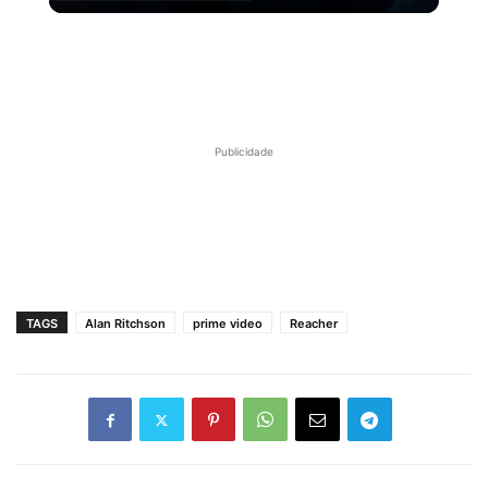
A entrada TRIUNFAL do elenco de PERCY JACKSON
no Palco Thunder da #ccxp25.
Publicidade
TAGS
Alan Ritchson
prime video
Reacher