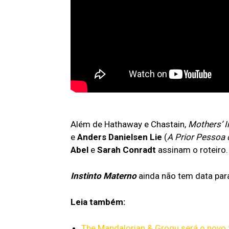
Além de Hathaway e Chastain,
Mothers’ I
e
Anders Danielsen Lie
(
A Prior Pessoa
Abel
e
Sarah Conradt
assinam o roteiro.
Instinto Materno
ainda não tem data para
Leia também:
The Mandalorian & Grogu será o novo 