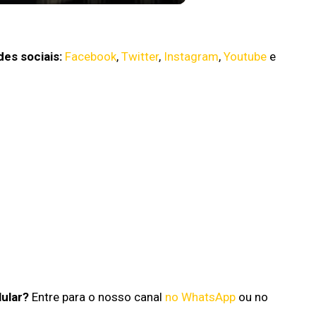
a Netflix
es sociais:
Facebook
,
Twitter
,
Instagram
,
Youtube
e
lular?
Entre para o nosso canal
no WhatsApp
ou no