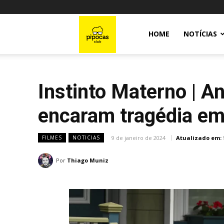
Pipocas
HOME
NOTÍCIAS
Club
Instinto Materno | 
encaram tragédia em 
9 de janeiro de 2024
Atualizado em:
FILMES
NOTICIAS
Por
Thiago Muniz