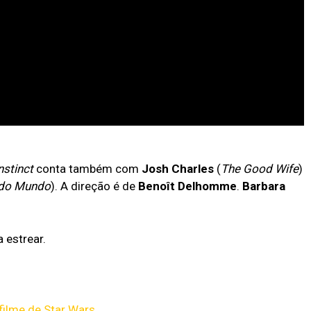
nstinct
conta também com
Josh Charles
(
The Good Wife
)
 do Mundo
). A direção é de
Benoît Delhomme
.
Barbara
 estrear.
filme de Star Wars