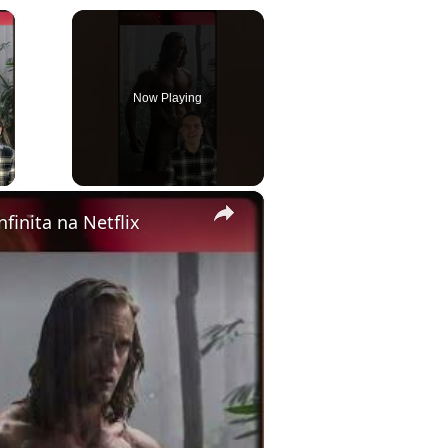
×
Now Playing
ay Video
×
nfinita na Netflix