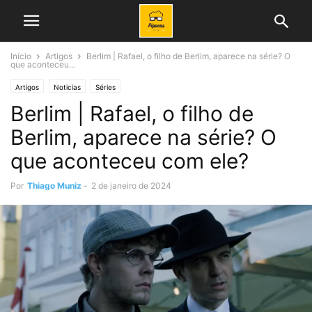
Início
Artigos
Berlim | Rafael, o filho de Berlim, aparece na série? O
que aconteceu...
Artigos
Noticias
Séries
Berlim | Rafael, o filho de
Berlim, aparece na série? O
que aconteceu com ele?
Por
Thiago Muniz
-
2 de janeiro de 2024