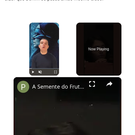
×
Now Playing
×
Play
Unmute
Fullscreen
A Semente do Fruto Sagrado: o representante da Alemanha no Oscar