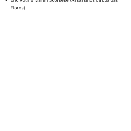
Eric Roth & Martin Scorsese (Assassinos da Lua das
Flores)