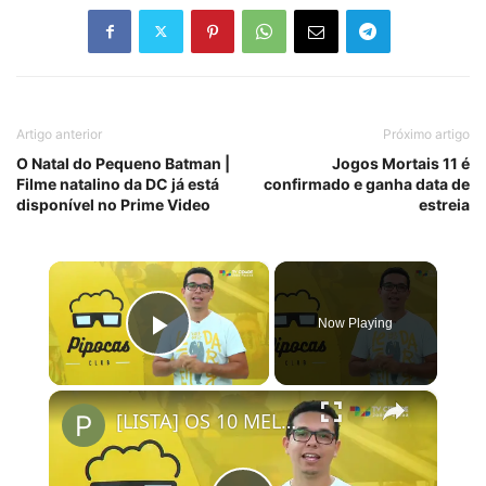
Artigo anterior
Próximo artigo
O Natal do Pequeno Batman |
Jogos Mortais 11 é
Filme natalino da DC já está
confirmado e ganha data de
disponível no Prime Video
estreia
×
Now Playing
Play Video
×
[LISTA] OS 10 MELHORES FILMES ORIGINAIS NETFLIX | #PipocasIndica