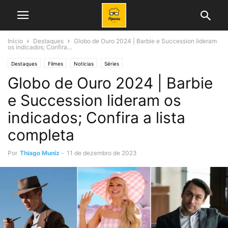
Início
Destaques
Globo de Ouro 2024 | Barbie e Succession lideram
os indicados; Confira...
Destaques
Filmes
Noticias
Séries
Globo de Ouro 2024 | Barbie
e Succession lideram os
indicados; Confira a lista
completa
Por
Thiago Muniz
-
11 de dezembro de 2023