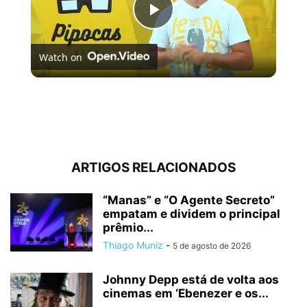
Play
Watch on
Video
[LISTA] OS 10 MELHORES FILMES ORIGINAIS NETFLIX
| #PipocasIndica
ARTIGOS RELACIONADOS
“Manas” e “O Agente Secreto”
empatam e dividem o principal
prêmio...
Thiago Muniz
-
5 de agosto de 2026
Johnny Depp está de volta aos
cinemas em ‘Ebenezer e os...