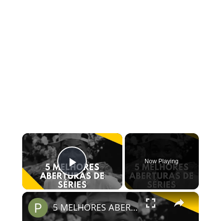
×
Now Playing
Play Video
×
5 MELHORES ABERTURAS DE SÉRIES | Pipocas Tv #13