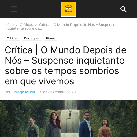
Início
Críticas
Crítica | O Mundo Depois de Nós – Suspense
inquietante sobre os...
Críticas
Destaques
Filmes
Crítica | O Mundo Depois de
Nós – Suspense inquietante
sobre os tempos sombrios
em que vivemos
Por
Thiago Muniz
-
9 de dezembro de 2023