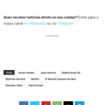
Quer receber notícias direto no seu celular?
Entre para o
nosso canal
no WhatsApp
ou no
Telegram.
Publicidade
TAGS
ethan hawke
Julia roberts
Mahershala Ali
Myha'la Herrold
Netflix
O Mundo Depois de Nós
Rumaan Alam
Sam Esmail