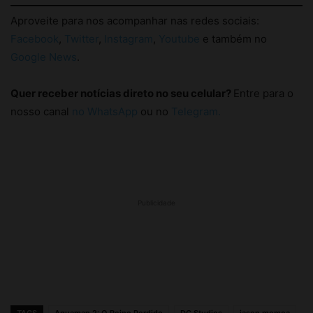
Facebook
,
Twitter
,
Instagram
,
Youtube
e também no
Google News
.
Quer receber notícias direto no seu celular?
Entre para o
nosso canal
no WhatsApp
ou no
Telegram.
Publicidade
TAGS
Aquaman 2: O Reino Perdido
DC Studios
jason momoa
Warner Bros Discovery