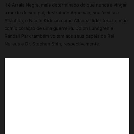
II é Arraia Negra, mais determinado do que nunca a vingar
a morte de seu pai, destruindo Aquaman, sua família e
Atlântida; e Nicole Kidman como Atlanna, líder feroz e mãe
com o coração de uma guerreira. Dolph Lundgren e
Randall Park também voltam aos seus papeis de Rei
Nereus e Dr. Stephen Shin, respectivamente.