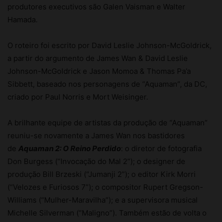
O roteiro foi escrito por David Leslie Johnson-McGoldrick,
a partir do argumento de James Wan & David Leslie
Johnson-McGoldrick e Jason Momoa & Thomas Pa’a
Sibbett, baseado nos personagens de “Aquaman”, da DC,
criado por Paul Norris e Mort Weisinger.
A brilhante equipe de artistas da produção de “Aquaman”
reuniu-se novamente a James Wan nos bastidores
de
Aquaman 2: O Reino Perdido
: o diretor de fotografia
Don Burgess (“Invocação do Mal 2”); o designer de
produção Bill Brzeski (“Jumanji 2”); o editor Kirk Morri
(“Velozes e Furiosos 7”); o compositor Rupert Gregson-
Williams (“Mulher-Maravilha”); e a supervisora musical
Michelle Silverman (“Maligno”). Também estão de volta o
supervisor de efeitos visuais Nick Davis (filmes de “Fúria
de Titãs”, “Batman: O Cavaleiro das Trevas”) e o figurinista