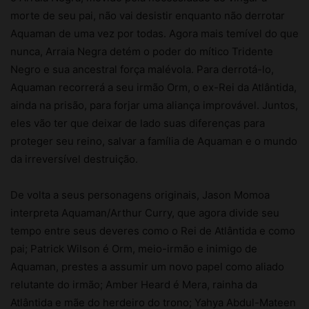
morte de seu pai, não vai desistir enquanto não derrotar
Aquaman de uma vez por todas. Agora mais temível do que
nunca, Arraia Negra detém o poder do mítico Tridente
Negro e sua ancestral força malévola. Para derrotá-lo,
Aquaman recorrerá a seu irmão Orm, o ex-Rei da Atlântida,
ainda na prisão, para forjar uma aliança improvável. Juntos,
eles vão ter que deixar de lado suas diferenças para
proteger seu reino, salvar a família de Aquaman e o mundo
da irreversível destruição.
De volta a seus personagens originais, Jason Momoa
interpreta Aquaman/Arthur Curry, que agora divide seu
tempo entre seus deveres como o Rei de Atlântida e como
pai; Patrick Wilson é Orm, meio-irmão e inimigo de
Aquaman, prestes a assumir um novo papel como aliado
relutante do irmão; Amber Heard é Mera, rainha da
Atlântida e mãe do herdeiro do trono; Yahya Abdul-Mateen