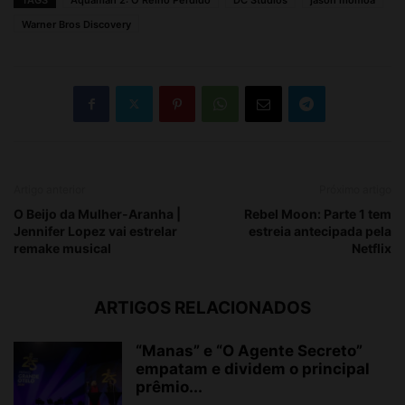
Artigo anterior
Próximo artigo
O Beijo da Mulher-Aranha |
Rebel Moon: Parte 1 tem
Jennifer Lopez vai estrelar
estreia antecipada pela
remake musical
Netflix
ARTIGOS RELACIONADOS
“Manas” e “O Agente Secreto”
empatam e dividem o principal
prêmio...
Thiago Muniz
-
5 de agosto de 2026