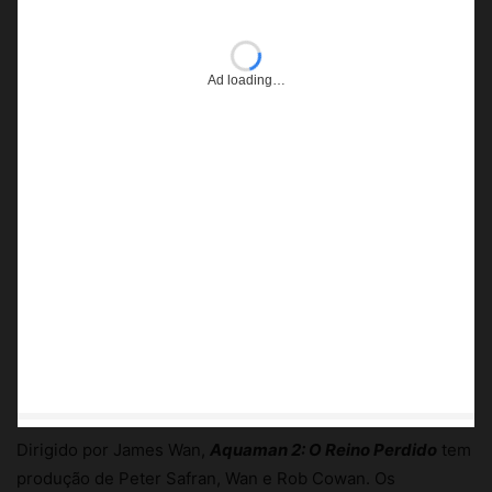
Dirigido por James Wan,
Aquaman 2: O Reino Perdido
tem
produção de Peter Safran, Wan e Rob Cowan. Os
produtores executivos são Galen Vaisman e Walter
Hamada.