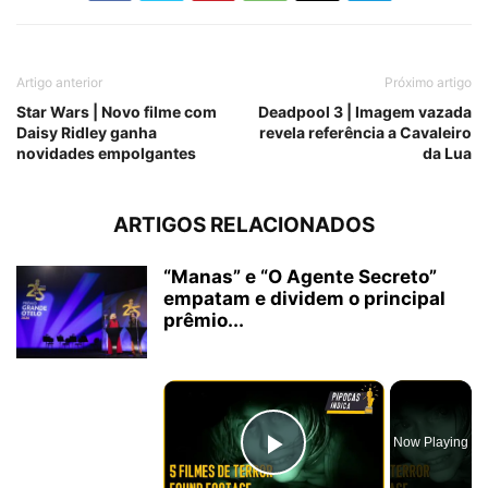
Artigo anterior
Próximo artigo
Star Wars | Novo filme com
Deadpool 3 | Imagem vazada
Daisy Ridley ganha
revela referência a Cavaleiro
novidades empolgantes
da Lua
ARTIGOS RELACIONADOS
“Manas” e “O Agente Secreto”
empatam e dividem o principal
prêmio...
×
Now Playing
Play Video