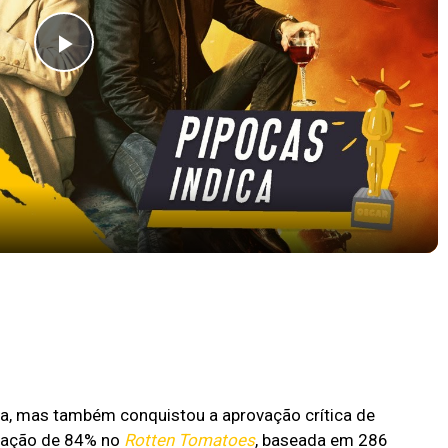
Play
Video
AZON PRIME VIDEO | #PipocasIndica 7
ca, mas também conquistou a aprovação crítica de
uação de 84% no
Rotten Tomatoes
, baseada em 286