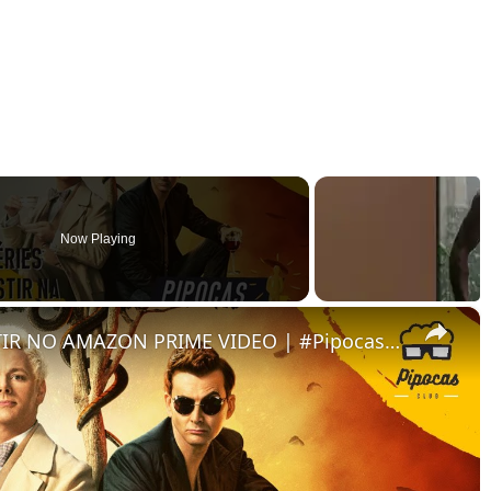
Now Playing
×
FILMES E SÉRIES PARA ASSISTIR NO AMAZON PRIME VIDEO | #PipocasIndica 7