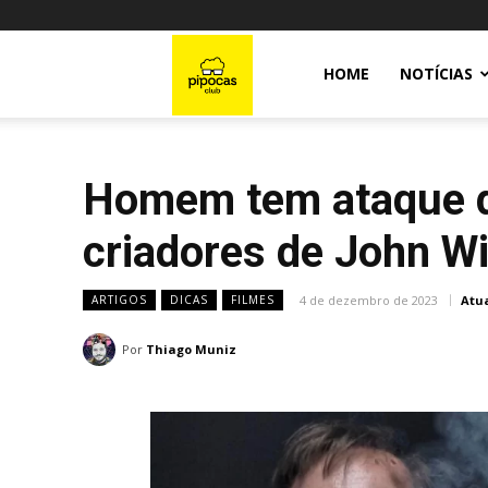
Pipocas
HOME
NOTÍCIAS
Club
Homem tem ataque de
criadores de John W
4 de dezembro de 2023
Atu
ARTIGOS
DICAS
FILMES
Por
Thiago Muniz