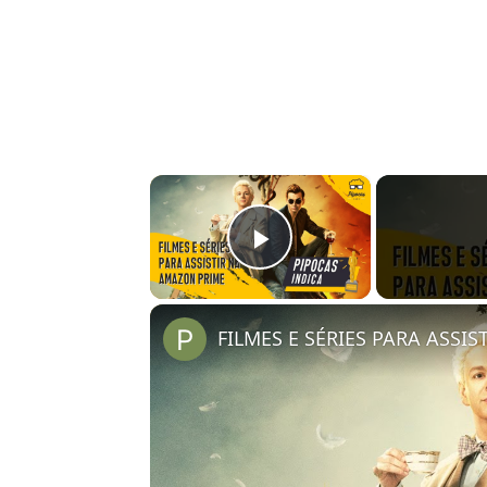
×
Play Video