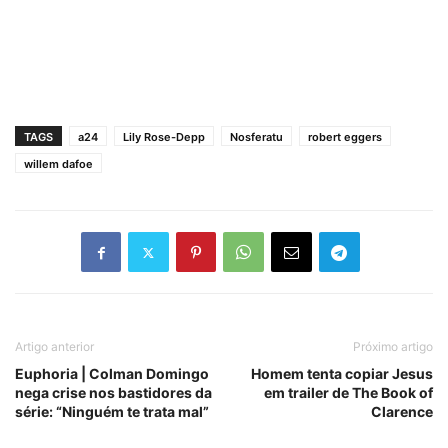
TAGS
a24
Lily Rose-Depp
Nosferatu
robert eggers
willem dafoe
Artigo anterior
Próximo artigo
Euphoria | Colman Domingo
Homem tenta copiar Jesus
nega crise nos bastidores da
em trailer de The Book of
série: “Ninguém te trata mal”
Clarence