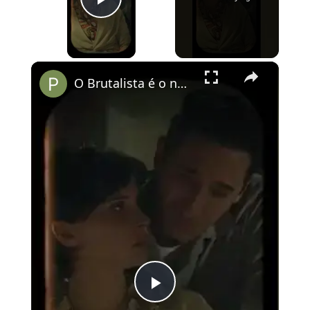
Play Video
×
O Brutalista é o novo O Pianista?
Play