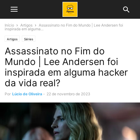
Início
Artigos
Assassinato no Fim do Mundo | Lee Andersen foi
inspirada em alguma...
Artigos
Séries
Assassinato no Fim do
Mundo | Lee Andersen foi
inspirada em alguma hacker
da vida real?
Por
Lúcio de Oliveira
-
22 de novembro de 2023