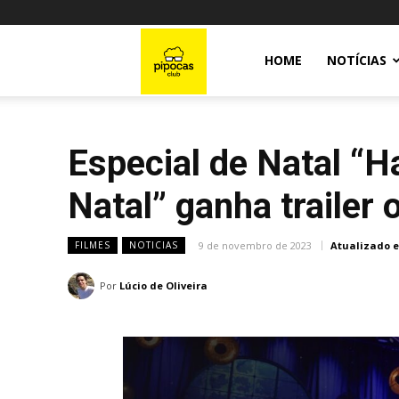
Pipocas
HOME
NOTÍCIAS
Club
Especial de Natal “
Natal” ganha trailer o
9 de novembro de 2023
Atualizado 
FILMES
NOTICIAS
Por
Lúcio de Oliveira