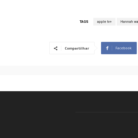
TAGS
apple tv+
Hannah w
Facebook
Compartilhar