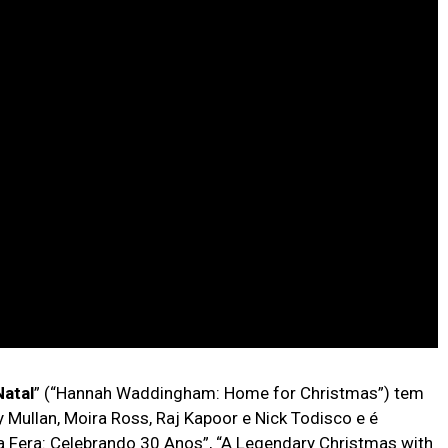
atal
” (“Hannah Waddingham: Home for Christmas”) tem
Mullan, Moira Ross, Raj Kapoor e Nick Todisco e é
a Fera: Celebrando 30 Anos”, “A Legendary Christmas with