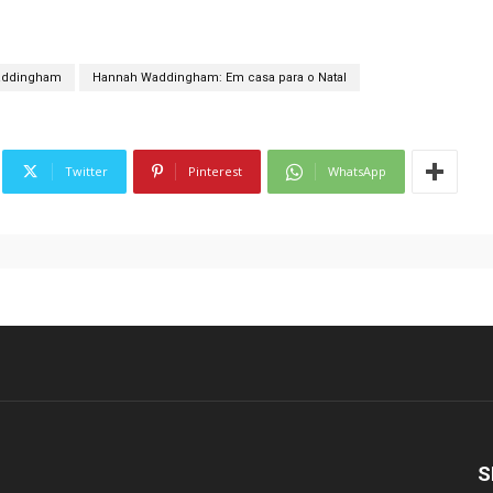
addingham
Hannah Waddingham: Em casa para o Natal
Twitter
Pinterest
WhatsApp
S