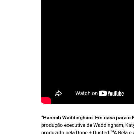
“
Hannah Waddingham: Em casa para o N
produção executiva de Waddingham, Katy 
produzido pela Done + Dusted (“A Bela e 