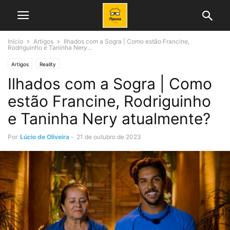
Início
Artigos
Ilhados com a Sogra | Como estão Francine,
Rodriguinho e Taninha Nery...
Artigos
Reality
Ilhados com a Sogra | Como
estão Francine, Rodriguinho
e Taninha Nery atualmente?
Por
Lúcio de Oliveira
-
21 de outubro de 2023