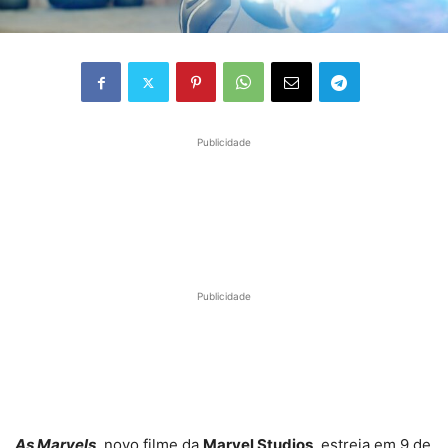
Publicidade
Publicidade
As Marvels
, novo filme da
Marvel Studios
, estreia em 9 de