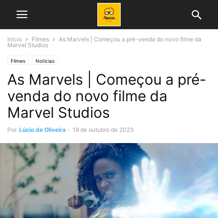
Início
Filmes
As Marvels | Começou a pré-venda do novo filme da
Marvel Studios
Filmes
Noticias
As Marvels | Começou a pré-
venda do novo filme da
Marvel Studios
Por
Lúcio de Oliveira
-
19 de outubro de 2023