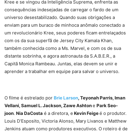
Kree e se vingou da Inteligência Suprema, enfrenta as
consequências indesejadas de carregar o fardo de um
universo desestabilizado. Quando suas obrigações a
enviam para um buraco de minhoca anômalo conectado a
um revolucionário Kree, seus poderes ficam entrelaçados
com os da sua superfã de Jersey City Kamala Khan,
também conhecida como a Ms. Marvel, e com os de sua
distante sobrinha, e agora astronauta da S.A.B.E.R., a
Capitã Monica Rambeau. Juntas, elas devem se unir e
aprender a trabalhar em equipe para salvar o universo.
O filme é estrelado por
Brie Larson
, Teyonah Parris, Iman
Vellani, Samuel L. Jackson, Zawe Ashton
e
Park Seo-
joon
.
Nia DaCosta
é a diretora, e
Kevin Feige
é o produtor.
Louis D’Esposito, Victoria Alonso, Mary Livanos e Matthew
Jenkins atuam como produtores executivos. O roteiro é de