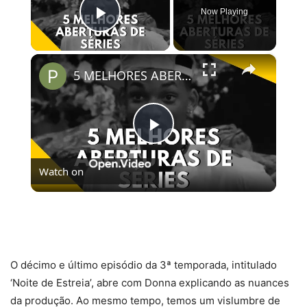
Now Playing
Play Video
×
5 MELHORES ABERTURAS DE SÉRIES | Pipocas Tv #13
Play
Watch on
Video
5 MELHORES ABERTURAS DE SÉRIES | Pipocas Tv
#13
O décimo e último episódio da 3ª temporada, intitulado
‘Noite de Estreia’, abre com Donna explicando as nuances
da produção. Ao mesmo tempo, temos um vislumbre de