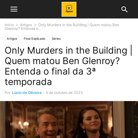
Início
Artigos
Only Murders in the Building | Quem matou Ben
Glenroy? Entenda o...
Artigos
Final Explicado
Séries
Only Murders in the Building |
Quem matou Ben Glenroy?
Entenda o final da 3ª
temporada
Por
Lúcio de Oliveira
-
5 de outubro de 2023