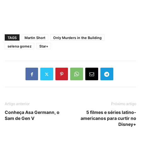
TAGS
Martin Short
Only Murders in the Building
selena gomez
Star+
Artigo anterior
Próximo artigo
Conheça Asa Germann, o
5 filmes e séries latino-
Sam de Gen V
americanos para curtir no
Disney+