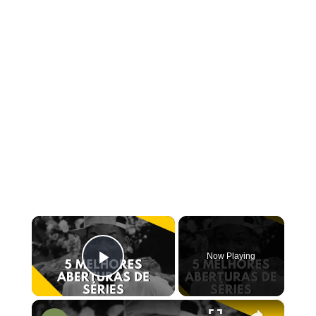
×
Now Playing
Play Video
×