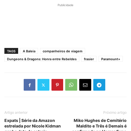
Publicidade
TAGS
A Baleia
companheiros de viagem
Dungeons & Dragons: Honra entre Rebeldes
frasier
Paramount+
Artigo anterior
Próximo artigo
Expats | Série da Amazon
Miko Hughes de Cemitério
estrelada por Nicole Kidman
Maldito e Três é Demais é