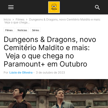
Início
Filmes
Dungeons & Dragons, novo Cemitério Maldito e mais:
Veja o que chega...
Filmes
Noticias
Séries
Dungeons & Dragons, novo
Cemitério Maldito e mais:
Veja o que chega no
Paramount+ em Outubro
Por
Lúcio de Oliveira
-
3 de outubro de 2023