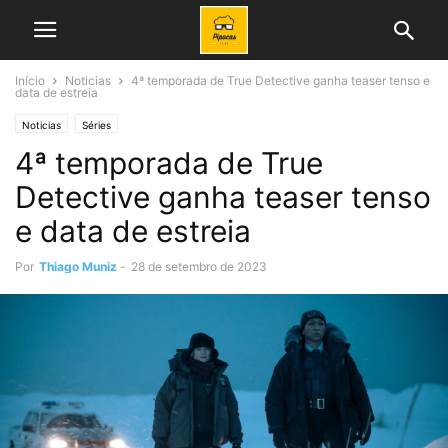
Início
Noticias
4ª temporada de True Detective ganha teaser tenso e
data de estreia
Noticias
Séries
4ª temporada de True
Detective ganha teaser tenso
e data de estreia
Por
Thiago Muniz
-
28 de setembro de 2023