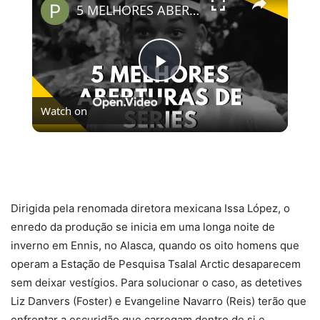
5 MELHORES ABERTURAS DE SÉRIES | Pipocas Tv #13
Play
Watch on
Video
5 MELHORES ABERTURAS DE SÉRIES | Pipocas Tv
#13
Dirigida pela renomada diretora mexicana Issa López, o
enredo da produção se inicia em uma longa noite de
inverno em Ennis, no Alasca, quando os oito homens que
operam a Estação de Pesquisa Tsalal Arctic desaparecem
sem deixar vestígios. Para solucionar o caso, as detetives
Liz Danvers (Foster) e Evangeline Navarro (Reis) terão que
enfrentar a escuridão que carregam dentro de si e