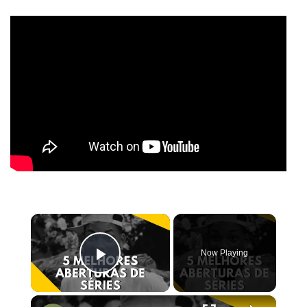
×
Now Playing
Play Video
×