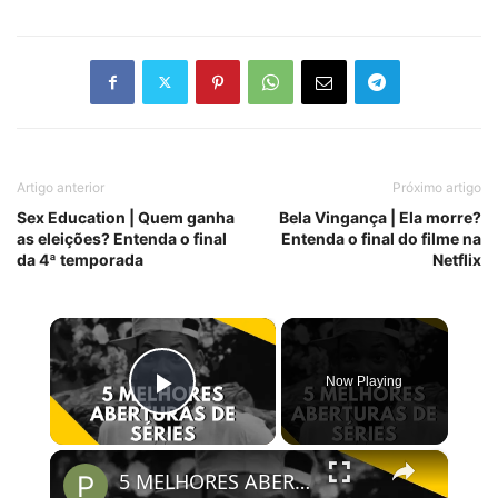
Artigo anterior
Próximo artigo
Sex Education | Quem ganha
Bela Vingança | Ela morre?
as eleições? Entenda o final
Entenda o final do filme na
da 4ª temporada
Netflix
×
Now Playing
Play Video
×
5 MELHORES ABERTURAS DE SÉRIES | Pipocas Tv #13