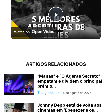
Play
Watch on
Video
5 MELHORES ABERTURAS DE SÉRIES | Pipocas Tv #13
ARTIGOS RELACIONADOS
“Manas” e “O Agente Secreto”
empatam e dividem o principal
prêmio...
Thiago Muniz
-
5 de agosto de 2026
Johnny Depp está de volta aos
cinemas em ‘Ebenezer e os...