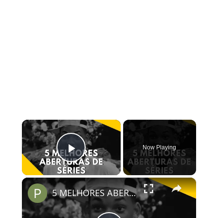
×
Now Playing
Play Video
×
5 MELHORES ABERTURAS DE SÉRIES | Pipocas Tv #13