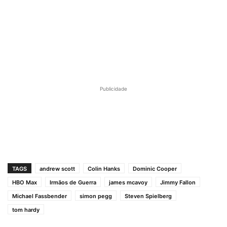
Publicidade
TAGS
andrew scott
Colin Hanks
Dominic Cooper
HBO Max
Irmãos de Guerra
james mcavoy
Jimmy Fallon
Michael Fassbender
simon pegg
Steven Spielberg
tom hardy