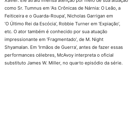
Xavier. Ele atraiu imensa atenção por meio de sua atuação
como Sr. Tumnus em ‘As Crônicas de Nárnia: O Leão, a
Feiticeira e o Guarda-Roupa’, Nicholas Garrigan em
‘O Último Rei da Escócia’, Robbie Turner em ‘Expiação’,
etc. O ator também é conhecido por sua atuação
impressionante em ‘Fragmentado’, de M. Night
Shyamalan. Em ‘Irmãos de Guerra’, antes de fazer essas
performances célebres, McAvoy interpreta o oficial
substituto James W. Miller, no quarto episódio da série.