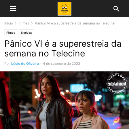
Início
Filmes
Pânico VI é a superestreia da semana no Telecine
Filmes
Noticias
Pânico VI é a superestreia da
semana no Telecine
Por
Lúcio de Oliveira
-
4 de setembro de 2023