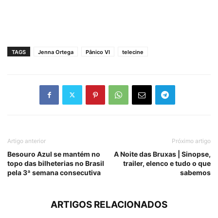
TAGS
Jenna Ortega
Pânico VI
telecine
Artigo anterior
Próximo artigo
Besouro Azul se mantém no
A Noite das Bruxas | Sinopse,
topo das bilheterias no Brasil
trailer, elenco e tudo o que
pela 3ª semana consecutiva
sabemos
ARTIGOS RELACIONADOS