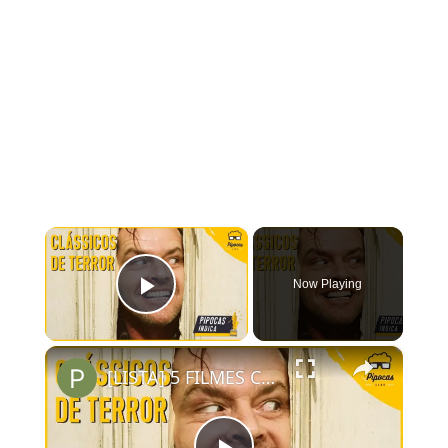
×
Now Playing
Play Video
×
[LISTA] 5 FILMES CLÁSSICOS DE TERROR OBRIGATÓRIOS PRA TODO CINÉFILO