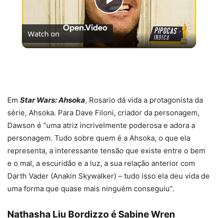
Play
Watch on
Video
[LISTA] 5 FILMES CLÁSSICOS DE TERROR
OBRIGATÓRIOS PRA TODO CINÉFILO
Em
Star Wars: Ahsoka
, Rosario dá vida a protagonista da
série, Ahsoka. Para Dave Filoni, criador da personagem,
Dawson é “uma atriz incrivelmente poderosa e adora a
personagem. Tudo sobre quem é a Ahsoka, o que ela
representa, a interessante tensão que existe entre o bem
e o mal, a escuridão e a luz, a sua relação anterior com
Darth Vader (Anakin Skywalker) – tudo isso ela deu vida de
uma forma que quase mais ninguém conseguiu”.
Nathasha Liu Bordizzo é Sabine Wren