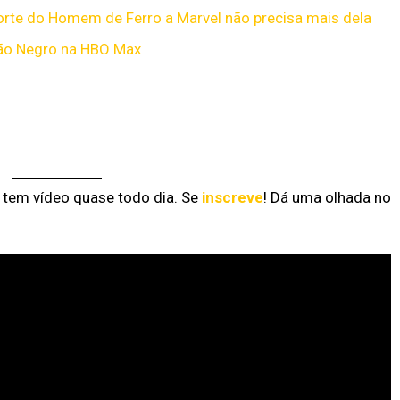
rte do Homem de Ferro a Marvel não precisa mais dela
dão Negro na HBO Max
á tem vídeo quase todo dia. Se
inscreve
! Dá uma olhada no