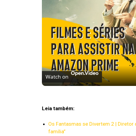
Watch on
FILMES E SÉRIES PARA ASSISTIR NO AM
Leia também:
Os Fantasmas se Divertem 2 | Diretor 
família”