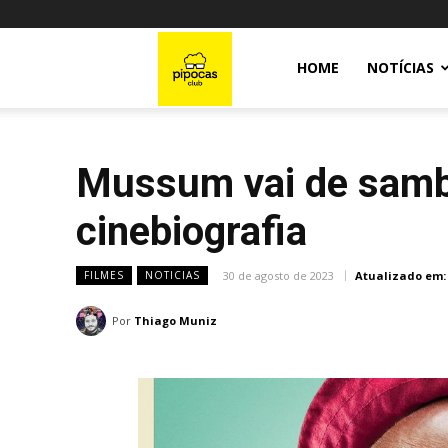
Pipocas
HOME
NOTÍCIAS
Club
Mussum vai de sambis
cinebiografia
30 de agosto de 2023
Atualizado em:
FILMES
NOTICIAS
Por
Thiago Muniz