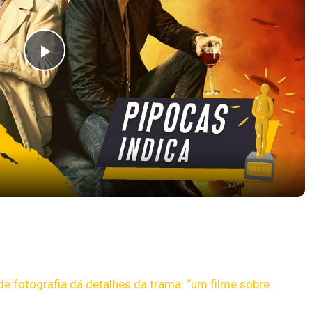
Play
Video
AZON PRIME VIDEO | #PipocasIndica 7
de fotografia dá detalhes da trama: “um filme sobre