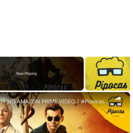
Now Playing
×
FILMES E SÉRIES PARA ASSISTIR NO AMAZON PRIME VIDEO | #PipocasIndica 7