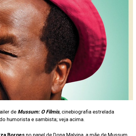
ailer de
Mussum: O Filmis
, cinebiografia estrelada
 do humorista e sambista; veja acima.
za Borges
no papel de Dona Malvina, a mãe de Mussum,