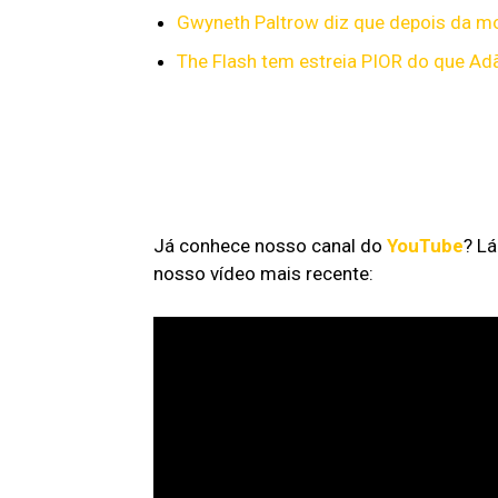
Gwyneth Paltrow diz que depois da mo
The Flash tem estreia PIOR do que A
Já conhece nosso canal do
YouTube
? L
nosso vídeo mais recente: