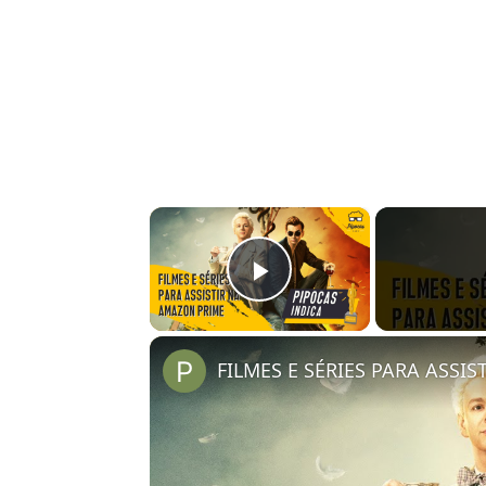
×
Play Video