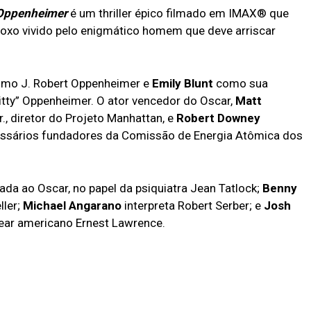
Oppenheimer
é um thriller épico filmado em IMAX® que
adoxo vivido pelo enigmático homem que deve arriscar
mo J. Robert Oppenheimer e
Emily Blunt
como sua
Kitty” Oppenheimer. O ator vencedor do Oscar,
Matt
r., diretor do Projeto Manhattan, e
Robert Downey
missários fundadores da Comissão de Energia Atômica dos
ada ao Oscar, no papel da psiquiatra Jean Tatlock;
Benny
ller;
Michael Angarano
interpreta Robert Serber; e
Josh
clear americano Ernest Lawrence.