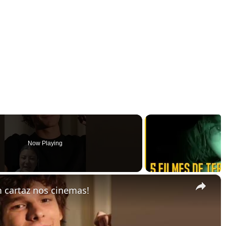
Now Playing
×
 cartaz nos cinemas!