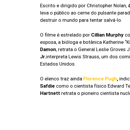
Escrito e dirigido por Christopher Nolan,
leva o público ao cerne do pulsante par
destruir o mundo para tentar salvá-lo.
O filme é estrelado por
Cillian Murphy
co
esposa, a bióloga e botânica Katherine “
Damon
, retrata o General Leslie Groves J
Jr.
interpreta Lewis Strauss, um dos co
Estados Unidos.
O elenco traz ainda
Florence Pugh
,
indic
Safdie
como o cientista físico Edward Te
Hartnett
retrata o pioneiro cientista nu