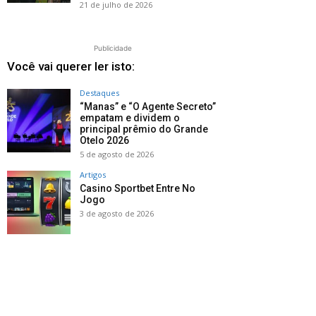
21 de julho de 2026
Publicidade
Você vai querer ler isto:
Destaques
“Manas” e “O Agente Secreto”
empatam e dividem o
principal prêmio do Grande
Otelo 2026
5 de agosto de 2026
Artigos
Casino Sportbet Entre No
Jogo
3 de agosto de 2026