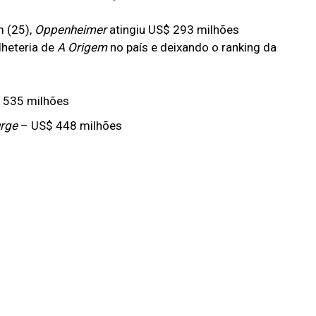
m (25),
Oppenheimer
atingiu US$ 293 milhões
lheteria de
A Origem
no país e deixando o ranking da
 535 milhões
urge
– US$ 448 milhões