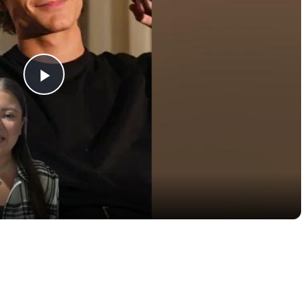
Play
Video
os cinemas!