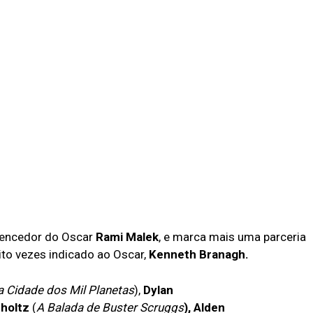
vencedor do Oscar
Rami Malek
, e marca mais uma parceria
oito vezes indicado ao Oscar,
Kenneth Branagh.
 a Cidade dos Mil Planetas
),
Dylan
mholtz
(
A Balada de Buster Scruggs
), Alden