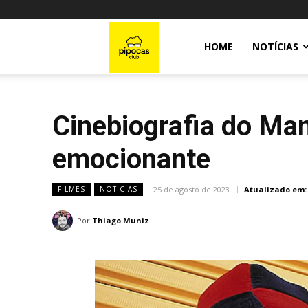
Pipocas
HOME
NOTÍCIAS
Club
Cinebiografia do Ma
emocionante
25 de agosto de 2023
Atualizado em:
FILMES
NOTICIAS
Por
Thiago Muniz