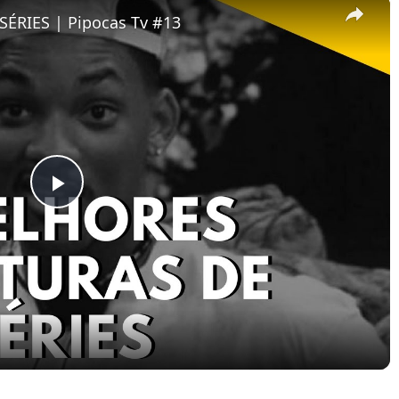
×
ÉRIES | Pipocas Tv #13
Play
Video
pocas Tv #13