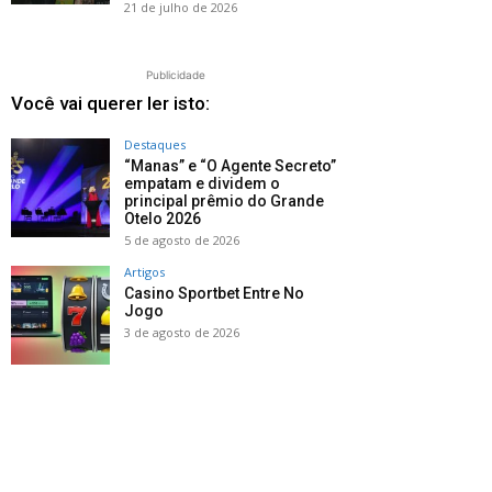
21 de julho de 2026
Publicidade
Você vai querer ler isto:
Destaques
“Manas” e “O Agente Secreto”
empatam e dividem o
principal prêmio do Grande
Otelo 2026
5 de agosto de 2026
Artigos
Casino Sportbet Entre No
Jogo
3 de agosto de 2026