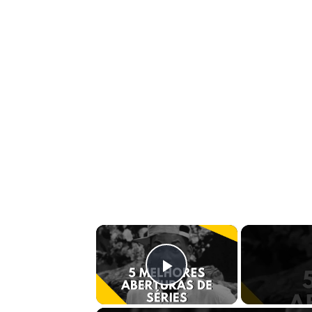
×
Play Video