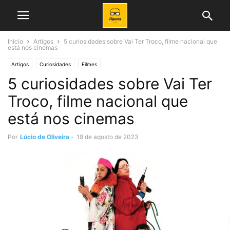
Início
Artigos
5 curiosidades sobre Vai Ter Troco, filme nacional que
está nos cinemas
Artigos
Curiosidades
Filmes
5 curiosidades sobre Vai Ter
Troco, filme nacional que
está nos cinemas
Por
Lúcio de Oliveira
-
19 de agosto de 2023