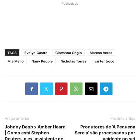
Publicidade
TAGS
Evelyn Castro
Giovanna Grigio
Marcos Veras
Miá Mello
Nany People
Nicholas Torres
vai ter troco
Artigo anterior
Próximo artigo
Johnny Depp x Amber Heard
Produtores de ‘A Pequena
| Como está Stephen
Sereia’ são processados ​​por
Deuters, o ex-assistente de
acidente no set