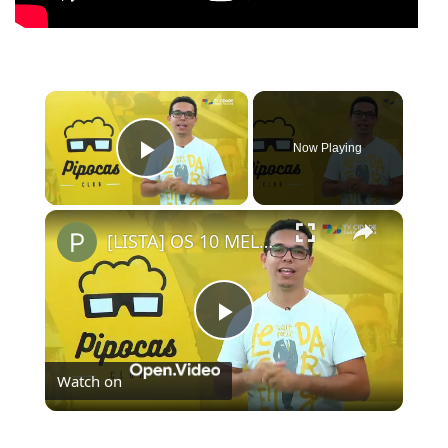
×
Now Playing
Play Video
×
[LISTA] OS 10 MELHORES FILMES ORIGINAIS NETFLIX | #PipocasIndica
Play
Watch on
Video
[LISTA] OS 10 MELHORES FILMES ORIGINAIS