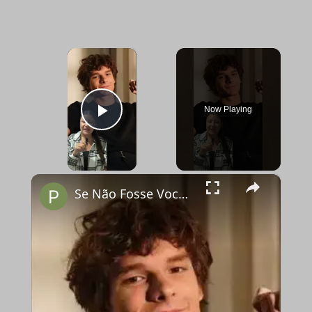
×
Now Playing
Play Video
×
Se Não Fosse Você já está em cartaz nos cinemas!