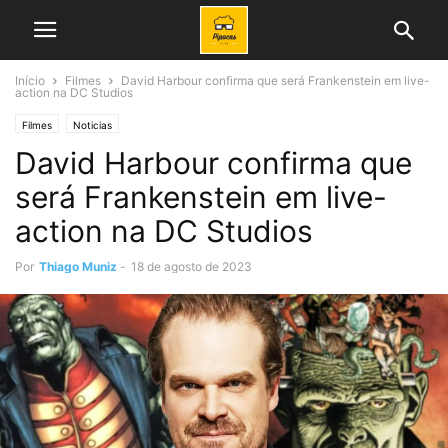
Início
Filmes
David Harbour confirma que será Frankenstein em live-
action na DC Studios
Filmes
Noticias
David Harbour confirma que
será Frankenstein em live-
action na DC Studios
Por
Thiago Muniz
-
18 de agosto de 2023