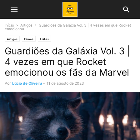
Início
Artigos
Guardiões da Galáxia Vol. 3 | 4 vezes em que Rocket
emocionou...
Artigos
Filmes
Listas
Guardiões da Galáxia Vol. 3 |
4 vezes em que Rocket
emocionou os fãs da Marvel
Por
Lúcio de Oliveira
-
11 de agosto de 2023