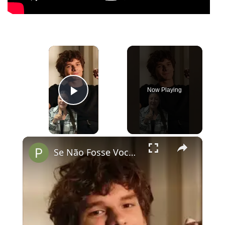
×
Now Playing
Play Video
×
Se Não Fosse Você já está em cartaz nos cinemas!