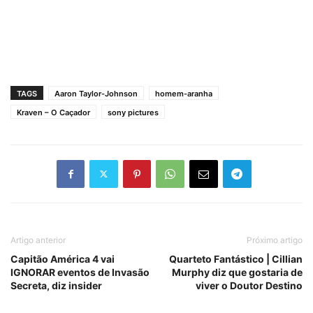
TAGS
Aaron Taylor-Johnson
homem-aranha
Kraven – O Caçador
sony pictures
Artigo anterior
Próximo artigo
Capitão América 4 vai
Quarteto Fantástico | Cillian
IGNORAR eventos de Invasão
Murphy diz que gostaria de
Secreta, diz insider
viver o Doutor Destino