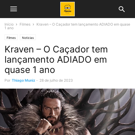
Início
Filmes
Kraven – O Caçador tem lançamento ADIADO em quase
1 ano
Filmes
Noticias
Kraven – O Caçador tem
lançamento ADIADO em
quase 1 ano
Por
Thiago Muniz
-
28 de julho de 2023