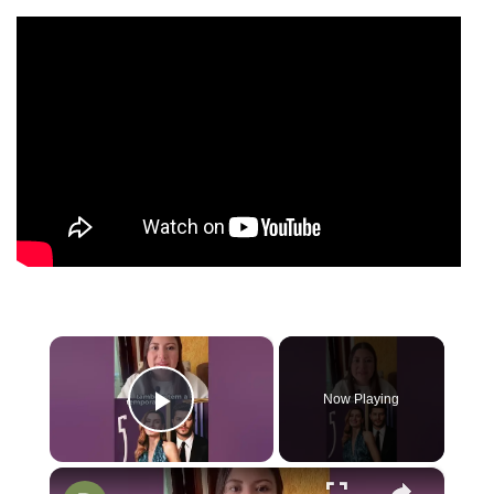
×
Now Playing
Play Video
×