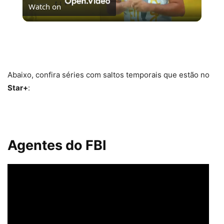
Watch on
Video
[LISTA] OS 10 MELHORES FILMES ORIGINAIS
NETFLIX | #PipocasIndica
Abaixo, confira séries com saltos temporais que estão no
Star+
:
Agentes do FBI