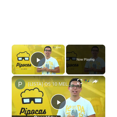
×
Now Playing
Play Video
×
[LISTA] OS 10 MELHORES FILMES ORIGINAIS NETFLIX | #PipocasIndica
Play