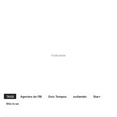
Publicidade
TAGS
Agentes do FBI
Dois Tempos
outlander
Star+
this is us