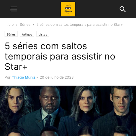
Início
Séries
5 séries com saltos temporais para assistir no Star+
Séries
Artigos
Listas
5 séries com saltos
temporais para assistir no
Star+
Por
Thiago Muniz
-
20 de julho de 2023