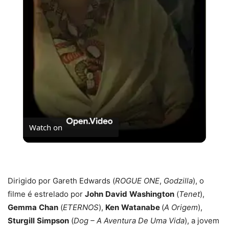
Video
Watch on
O Brutalista é o novo O Pianista?
Dirigido por Gareth Edwards (
ROGUE ONE
,
Godzilla
), o
filme é estrelado por
John
David
Washington
(
Tenet
),
Gemma
Chan
(
ETERNOS
),
Ken
Watanabe
(
A Origem
),
Sturgill
Simpson
(
Dog – A Aventura De Uma Vida
), a jovem