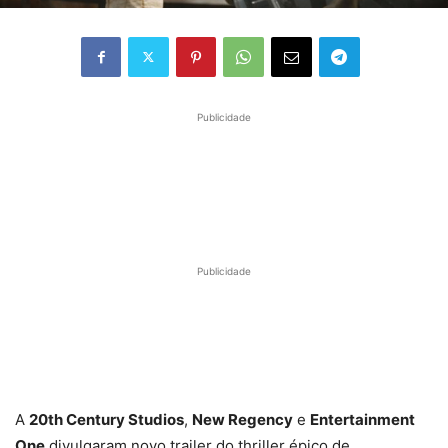
Publicidade
Publicidade
A
20th Century Studios
,
New Regency
e
Entertainment
One
divulgaram novo trailer do thriller épico de