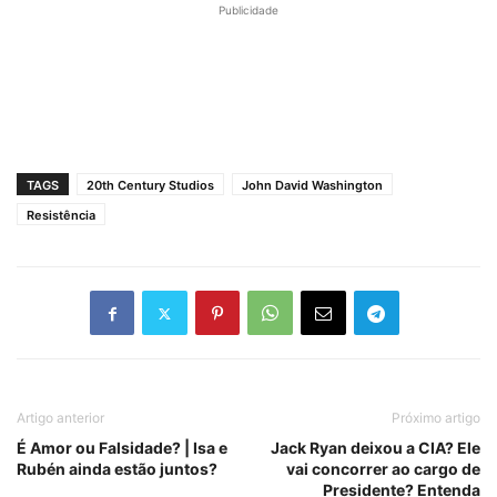
Publicidade
TAGS
20th Century Studios
John David Washington
Resistência
Artigo anterior
Próximo artigo
É Amor ou Falsidade? | Isa e
Jack Ryan deixou a CIA? Ele
Rubén ainda estão juntos?
vai concorrer ao cargo de
Presidente? Entenda