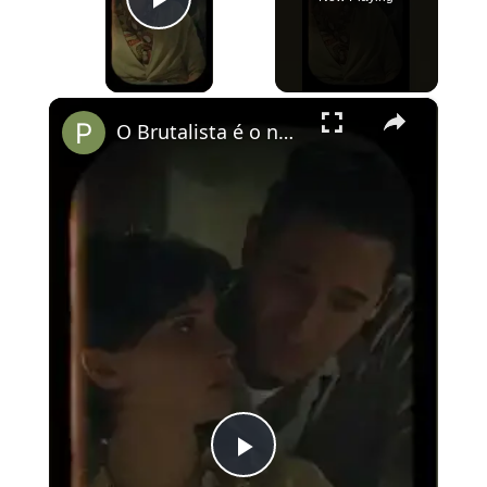
Play Video
×
O Brutalista é o novo O Pianista?
Play