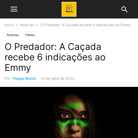
Início
Noticias
O Predador: A Caçada recebe 6 indicações ao Emmy
Noticias
Filmes
O Predador: A Caçada
recebe 6 indicações ao
Emmy
Por
Thiago Muniz
-
14 de julho de 2023