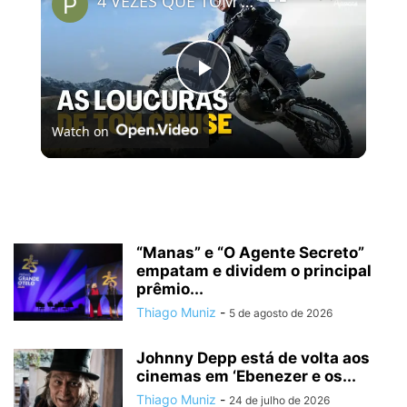
4 VEZES QUE TOM CRUISE PASSOU DOS LIMITES EM MISSÃO: IMPOSSÍVEL 7
Play
Watch on
Video
4 VEZES QUE TOM CRUISE PASSOU DOS LIMITES EM
MISSÃO: IMPOSSÍVEL 7
“Manas” e “O Agente Secreto”
empatam e dividem o principal
prêmio...
Thiago Muniz
-
5 de agosto de 2026
Johnny Depp está de volta aos
cinemas em ‘Ebenezer e os...
Thiago Muniz
-
24 de julho de 2026