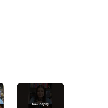
×
Now Playing