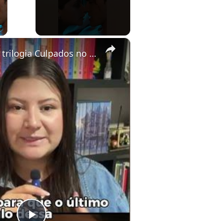
ay Video
×
O fim da trilogia Culpados no Prime Vídeo