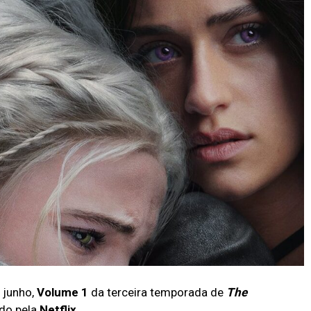
e junho,
Volume 1
da terceira temporada de
The
ado pela
Netflix
.