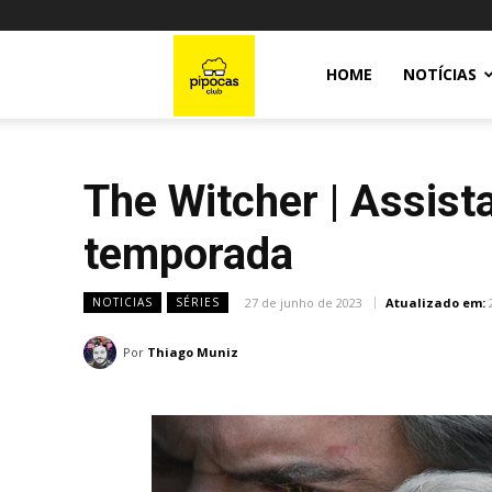
Pipocas
HOME
NOTÍCIAS
Club
The Witcher | Assista
temporada
27 de junho de 2023
Atualizado em:
NOTICIAS
SÉRIES
Por
Thiago Muniz