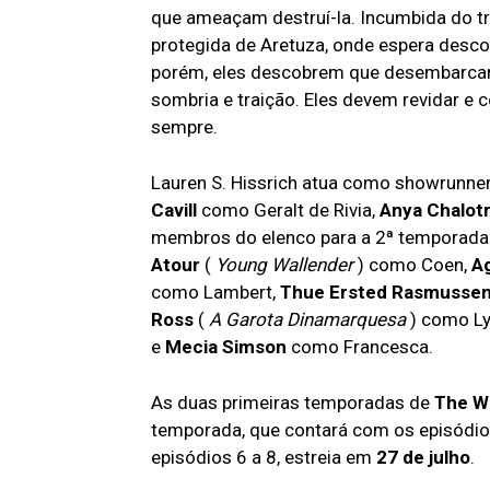
que ameaçam destruí-la. Incumbida do tre
protegida de Aretuza, onde espera desco
porém, eles descobrem que desembarcar
sombria e traição. Eles devem revidar e c
sempre.
Lauren S. Hissrich atua como showrunn
Cavill
como Geralt de Rivia,
Anya Chalot
membros do elenco para a 2ª temporada
Atour
(
Young Wallender
) como Coen,
A
como Lambert,
Thue Ersted Rasmusse
Ross
(
A Garota Dinamarquesa
) como Ly
e
Mecia Simson
como Francesca.
As duas primeiras temporadas de
The W
temporada, que contará com os episódio
episódios 6 a 8, estreia em
27 de julho
.