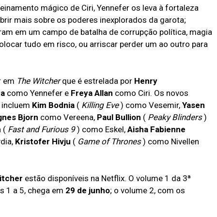
inamento mágico de Ciri, Yennefer os leva à fortaleza
brir mais sobre os poderes inexplorados da garota;
am em um campo de batalha de corrupção política, magia
olocar tudo em risco, ou arriscar perder um ao outro para
er em
The Witcher
que é estrelada por
Henry
ra
como Yennefer e
Freya Allan
como Ciri. Os novos
 incluem
Kim Bodnia
(
Killing Eve
) como Vesemir,
Yasen
gnes Bjorn
como Vereena,
Paul Bullion
(
Peaky Blinders
)
n
(
Fast and Furious 9
) como Eskel,
Aisha Fabienne
dia,
Kristofer Hivju
(
Game of Thrones
) como Nivellen
itcher
estão disponíveis na Netflix. O volume 1 da 3ª
s 1 a 5, chega em
29 de junho
; o volume 2, com os