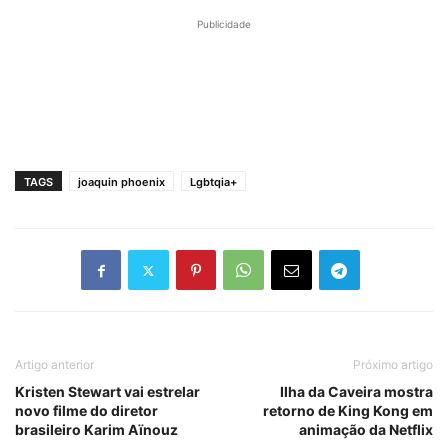
estão as
na Netflix
evolução
Som da
Publicidade
nossas
em
do gênero
Liberdade
impressões
Outubro
em filme
ambicioso
TAGS
joaquin phoenix
Lgbtqia+
Artigo anterior
Próximo artigo
Kristen Stewart vai estrelar
Ilha da Caveira mostra
novo filme do diretor
retorno de King Kong em
brasileiro Karim Aïnouz
animação da Netflix