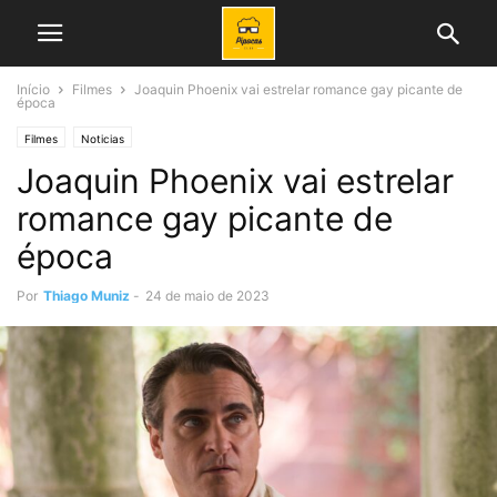
Início
Filmes
Joaquin Phoenix vai estrelar romance gay picante de
época
Filmes
Noticias
Joaquin Phoenix vai estrelar
romance gay picante de
época
Por
Thiago Muniz
-
24 de maio de 2023