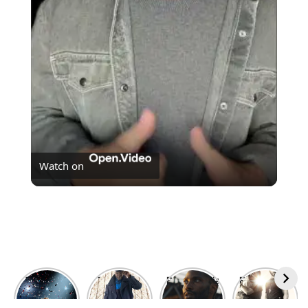
Video
Watch on
Peter Pan: Pesadelo na Terra do Nunca está
disponível no Prime Video.
The Boys
7 filmes e
Resistência
Entenda as
está de
séries que
– A
polêmicas
volta! Aqui
chegarão
próxima
por trás de