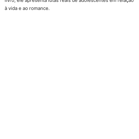
livro, ele apresenta lutas reais de adolescentes em relação
à vida e ao romance.