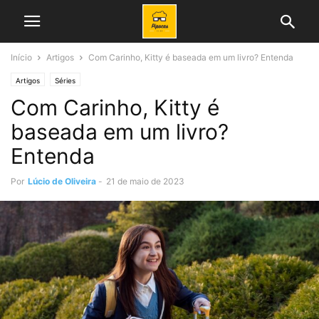
Início
Artigos
Com Carinho, Kitty é baseada em um livro? Entenda
Artigos
Séries
Com Carinho, Kitty é
baseada em um livro?
Entenda
Por
Lúcio de Oliveira
-
21 de maio de 2023