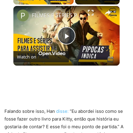
×
FILMES E SÉRIES PARA ASSISTIR NO AMAZON PRIME VIDEO | #PipocasIndica 7
Play
Watch on
Video
FILMES E SÉRIES PARA ASSISTIR NO AMAZON
PRIME VIDEO | #PipocasIndica 7
Falando sobre isso, Han
disse:
“Eu abordei isso como se
fosse fazer outro livro para Kitty, então que história eu
gostaria de contar? E esse foi o meu ponto de partida.” A