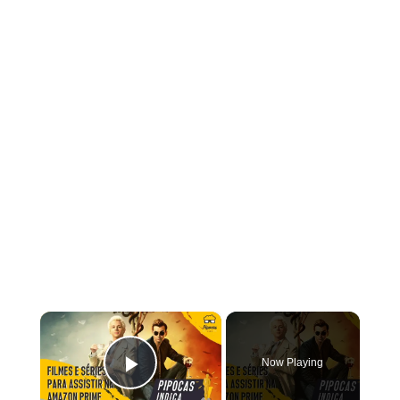
×
Now Playing
Play Video