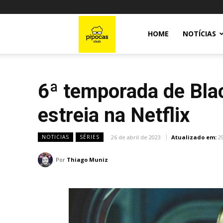
Pipocas
HOME
NOTÍCIAS
Club
6ª temporada de Blac
estreia na Netflix
26 de abril de 2023
Atualizado em:
2
NOTICIAS
SÉRIES
Por
Thiago Muniz