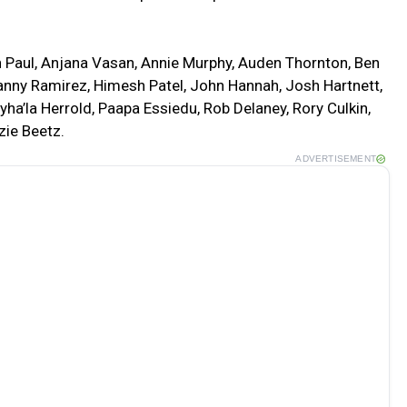
 Paul, Anjana Vasan, Annie Murphy, Auden Thornton, Ben
anny Ramirez, Himesh Patel, John Hannah, Josh Hartnett,
ha’la Herrold, Paapa Essiedu, Rob Delaney, Rory Culkin,
zie Beetz.
ADVERTISEMENT