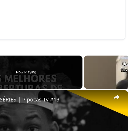
Now Playing
×
ÉRIES | Pipocas Tv #13