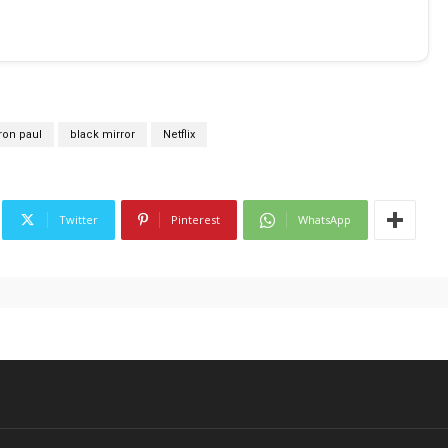
ron paul
black mirror
Netflix
Twitter
Pinterest
WhatsApp