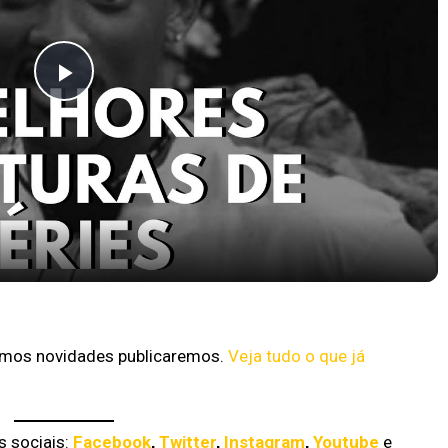
Play
Video
pocas Tv #13
ermos novidades publicaremos.
Veja tudo o que já
 sociais:
Facebook
,
Twitter
,
Instagram
,
Youtube
e