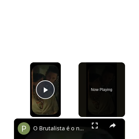
×
Now Playing
Play Video
×
O Brutalista é o novo O Pianista?