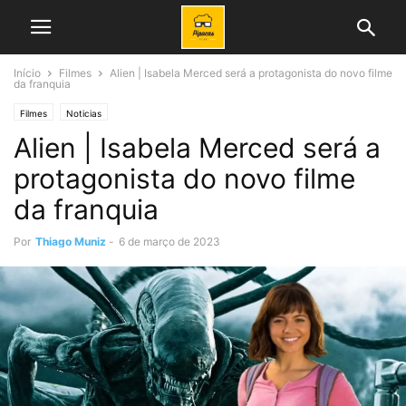
Início
Filmes
Alien | Isabela Merced será a protagonista do novo filme
da franquia
Filmes
Noticias
Alien | Isabela Merced será a
protagonista do novo filme
da franquia
Por
Thiago Muniz
-
6 de março de 2023