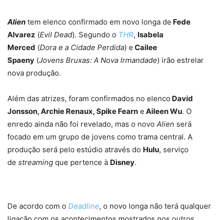
Alien
tem elenco confirmado em novo longa de
Fede
Alvarez
(
Evil
Dead
). Segundo o
THR
,
Isabela
Merced
(
Dora e a Cidade Perdida
) e
Cailee
Spaeny
(
Jovens Bruxas: A Nova Irmandade
) irão estrelar
nova produção.
Além das atrizes, foram confirmados no elenco
David
Jonsson, Archie Renaux, Spike Fearn
e
Aileen Wu
. O
enredo ainda não foi revelado, mas o novo
Alien
será
focado em um grupo de jovens como trama central. A
produção será pelo estúdio através do
Hulu
, serviço
de
streaming
que pertence à
Disney
.
De acordo com o
Deadline
, o novo longa não terá qualquer
ligação com os acontecimentos mostrados nos outros