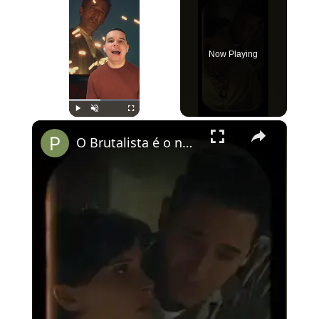
Now Playing
×
Play
Unmute
Fullscreen
O Brutalista é o novo O Pianista?