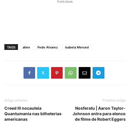
Publicidade
TAGS
alien
Fede Alvarez
Isabela Merced
Artigo anterior
Próximo artigo
Creed III nocauteia
Nosferatu | Aaron Taylor-
Quantumania nas bilheterias
Johnson entra para elenco
americanas
de filme de Robert Eggers