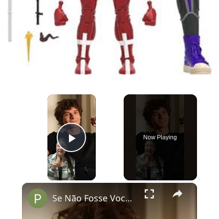
×
Now Playing
Play Video
×
Se Não Fosse Você já está em cartaz nos cinemas!