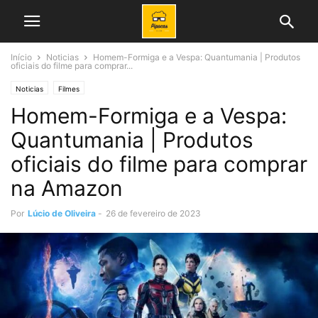
Início
Noticias
Homem-Formiga e a Vespa: Quantumania | Produtos
oficiais do filme para comprar...
Noticias
Filmes
Homem-Formiga e a Vespa:
Quantumania | Produtos
oficiais do filme para comprar
na Amazon
Por
Lúcio de Oliveira
-
26 de fevereiro de 2023