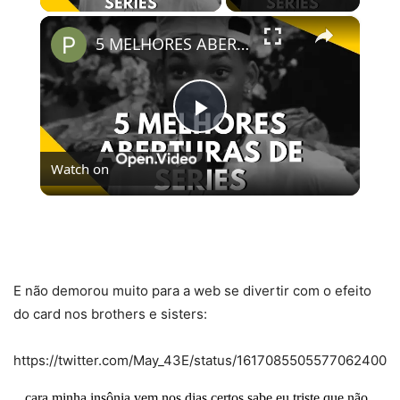
×
5 MELHORES ABERTURAS DE SÉRIES | Pipocas Tv #13
Play
Watch on
Video
5 MELHORES ABERTURAS DE SÉRIES | Pipocas Tv
#13
E não demorou muito para a web se divertir com o efeito
do card nos brothers e sisters:
https://twitter.com/May_43E/status/1617085505577062400
cara minha insônia vem nos dias certos sabe eu triste que não