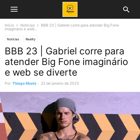
Início
Noticias
BBB 23 | Gabriel corre para atender Big Fone
imaginário e web...
Noticias
Reality
BBB 23 | Gabriel corre para
atender Big Fone imaginário
e web se diverte
Por
Thiago Muniz
-
22 de janeiro de 2023