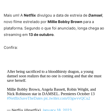
Mais um! A
Netflix
divulgou a data de estreia de
Damsel
,
novo filme estrelado por
Millie Bobby Brown
para a
plataforma. Segundo o que foi anunciado, longa chega ao
streaming em
13 de outubro
.
Confira:
After being sacrificed to a bloodthirsty dragon, a young
damsel soon realizes that no one is coming and that she must
save herself.
Millie Bobby Brown, Angela Bassett, Robin Wright, and
Nick Robinson star in DAMSEL. Premieres October 13
#NetflixSaveTheDates
pic.twitter.com/03gwvvQCu2
— Netflix (@netflix)
January 18, 2023