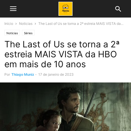
Início
Noticias
The Last of Us se torna a 2ª estreia MAIS VISTA da...
Noticias
Séries
The Last of Us se torna a 2ª
estreia MAIS VISTA da HBO
em mais de 10 anos
Por
Thiago Muniz
-
17 de janeiro de 2023