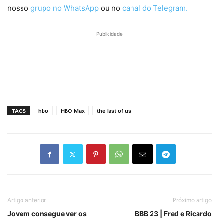
nosso
grupo no WhatsApp
ou no
canal do Telegram.
Publicidade
TAGS
hbo
HBO Max
the last of us
Artigo anterior
Próximo artigo
Jovem consegue ver os
BBB 23 | Fred e Ricardo